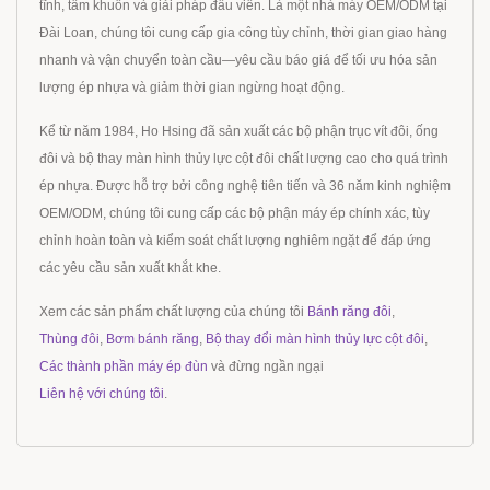
tĩnh, tấm khuôn và giải pháp đầu viên. Là một nhà máy OEM/ODM tại
Đài Loan, chúng tôi cung cấp gia công tùy chỉnh, thời gian giao hàng
nhanh và vận chuyển toàn cầu—yêu cầu báo giá để tối ưu hóa sản
lượng ép nhựa và giảm thời gian ngừng hoạt động.
Kể từ năm 1984, Ho Hsing đã sản xuất các bộ phận trục vít đôi, ống
đôi và bộ thay màn hình thủy lực cột đôi chất lượng cao cho quá trình
ép nhựa. Được hỗ trợ bởi công nghệ tiên tiến và 36 năm kinh nghiệm
OEM/ODM, chúng tôi cung cấp các bộ phận máy ép chính xác, tùy
chỉnh hoàn toàn và kiểm soát chất lượng nghiêm ngặt để đáp ứng
các yêu cầu sản xuất khắt khe.
Xem các sản phẩm chất lượng của chúng tôi
Bánh răng đôi
,
Thùng đôi
,
Bơm bánh răng
,
Bộ thay đổi màn hình thủy lực cột đôi
,
Các thành phần máy ép đùn
và đừng ngần ngại
Liên hệ với chúng tôi
.