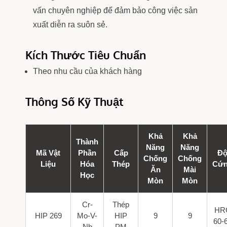
vấn chuyên nghiệp để đảm bảo công việc sản
xuất diễn ra suôn sẻ.
Kích Thước Tiêu Chuẩn
Theo nhu cầu của khách hàng
Thông Số Kỹ Thuật
Khả
Khả
Thành
Năng
Năng
Mã Vật
Phần
Cấp
Đ
Chống
Chống
Liệu
Hóa
Thép
Cứ
Ăn
Mài
Học
Mòn
Mòn
Cr-
Thép
HR
HIP 269
Mo-V-
HIP
9
9
60-
Nb
PM