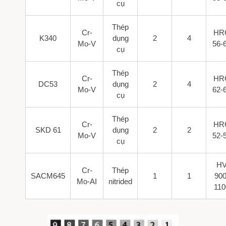
cụ
Thép
Cr-
HR
K340
dụng
2
4
Mo-V
56-
cụ
Thép
Cr-
HR
DC53
dụng
2
4
Mo-V
62-
cụ
Thép
Cr-
HR
SKD 61
dụng
2
2
Mo-V
52-
cụ
H
Cr-
Thép
SACM645
1
1
900
Mo-AI
nitrided
110