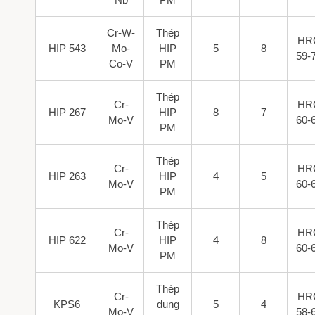
Cr-W-
Thép
HR
HIP 543
Mo-
HIP
5
8
59-
Co-V
PM
Thép
Cr-
HR
HIP 267
HIP
8
7
Mo-V
60-
PM
Thép
Cr-
HR
HIP 263
HIP
4
5
Mo-V
60-
PM
Thép
Cr-
HR
HIP 622
HIP
4
8
Mo-V
60-
PM
Thép
Cr-
HR
KPS6
dụng
5
4
Mo-V
58-