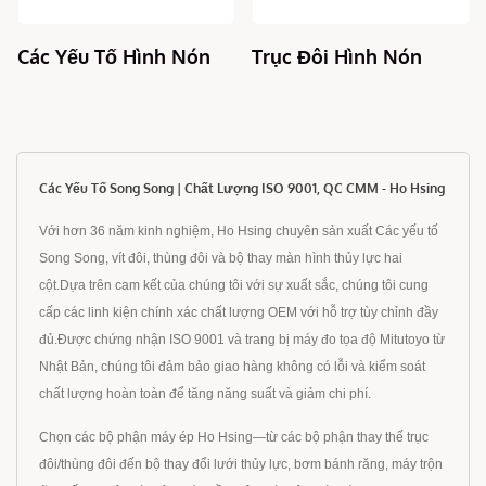
n
Trục Đôi Hình Nón
Các Yếu Tố Trục Đôi
Các Yếu Tố Song Song | Chất Lượng ISO 9001, QC CMM - Ho Hsing
Với hơn 36 năm kinh nghiệm, Ho Hsing chuyên sản xuất Các yếu tố
Song Song, vít đôi, thùng đôi và bộ thay màn hình thủy lực hai
cột.Dựa trên cam kết của chúng tôi với sự xuất sắc, chúng tôi cung
cấp các linh kiện chính xác chất lượng OEM với hỗ trợ tùy chỉnh đầy
đủ.Được chứng nhận ISO 9001 và trang bị máy đo tọa độ Mitutoyo từ
Nhật Bản, chúng tôi đảm bảo giao hàng không có lỗi và kiểm soát
chất lượng hoàn toàn để tăng năng suất và giảm chi phí.
Chọn các bộ phận máy ép Ho Hsing—từ các bộ phận thay thế trục
đôi/thùng đôi đến bộ thay đổi lưới thủy lực, bơm bánh răng, máy trộn