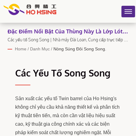
Đặc Điểm Nổi Bật Của Thùng Này Là Lớp Lót
Có Thể Thay Thế - Khi Lỗ Bên Trong Bị Mòn,
Các yếu tố Song Song | Nhà máy Đài Loan, Cung cấp trực tiếp -
Ho Hsing
Chỉ Cần Thay Lớp Lót.
Home
/
Danh Mục
/
Nòng Súng Đôi Song Song.
Các Yếu Tố Song Song
Sản xuất các yếu tố Twin barrel của Ho Hsing's
không chỉ yêu cầu khả năng thiết kế và phân tích
kỹ thuật tiên tiến, mà còn cần vật liệu hiệu suất
cao, kỹ thuật gia công chính xác và các biện
pháp kiểm soát chất lượng nghiêm ngặt. Mỗi