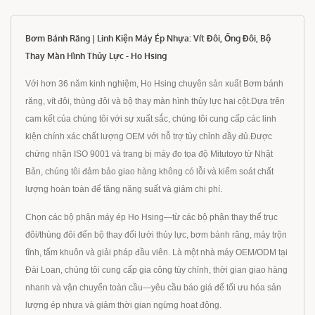
Bơm Bánh Răng | Linh Kiện Máy Ép Nhựa: Vít Đôi, Ống Đôi, Bộ
Thay Màn Hình Thủy Lực - Ho Hsing
Với hơn 36 năm kinh nghiệm, Ho Hsing chuyên sản xuất Bơm bánh
răng, vít đôi, thùng đôi và bộ thay màn hình thủy lực hai cột.Dựa trên
cam kết của chúng tôi với sự xuất sắc, chúng tôi cung cấp các linh
kiện chính xác chất lượng OEM với hỗ trợ tùy chỉnh đầy đủ.Được
chứng nhận ISO 9001 và trang bị máy đo tọa độ Mitutoyo từ Nhật
Bản, chúng tôi đảm bảo giao hàng không có lỗi và kiểm soát chất
lượng hoàn toàn để tăng năng suất và giảm chi phí.
Chọn các bộ phận máy ép Ho Hsing—từ các bộ phận thay thế trục
đôi/thùng đôi đến bộ thay đổi lưới thủy lực, bơm bánh răng, máy trộn
tĩnh, tấm khuôn và giải pháp đầu viên. Là một nhà máy OEM/ODM tại
Đài Loan, chúng tôi cung cấp gia công tùy chỉnh, thời gian giao hàng
nhanh và vận chuyển toàn cầu—yêu cầu báo giá để tối ưu hóa sản
lượng ép nhựa và giảm thời gian ngừng hoạt động.