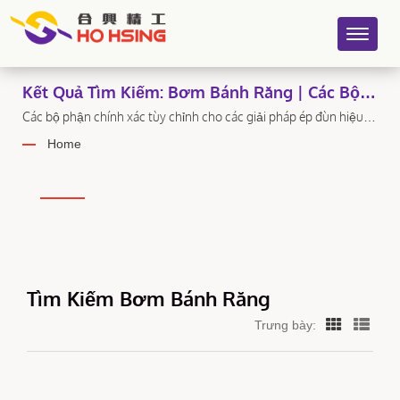
Kết Quả Tìm Kiếm: Bơm Bánh Răng | Các Bộ
Phận Máy Ép Nhựa: Vít Đôi, Thùng Đôi, Bộ
Các bộ phận chính xác tùy chỉnh cho các giải pháp ép đùn hiệu
quả.
Thay Màn Thủy Lực - Ho Hsing
Home
Tìm Kiếm Bơm Bánh Răng
Trưng bày: