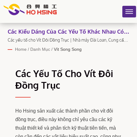
Các Kiểu Dáng Của Các Yếu Tố Khác Nhau Có
Thể Được Tham Khảo.
Các yếu tố cho Vít Đôi Đồng Trục | Nhà máy Đài Loan, Cung cấp
trực tiếp - Ho Hsing
Home
/
Danh Mục
/
Vít Song Song
Các Yếu Tố Cho Vít Đôi
Đồng Trục
Ho Hsing sản xuất các thành phần cho vít đôi
đồng trục, điều này không chỉ yêu cầu các kỹ
thuật thiết kế và phân tích kỹ thuật tiên tiến, mà
còn cần đến các vật liệu hiệu suất cao, cũng như