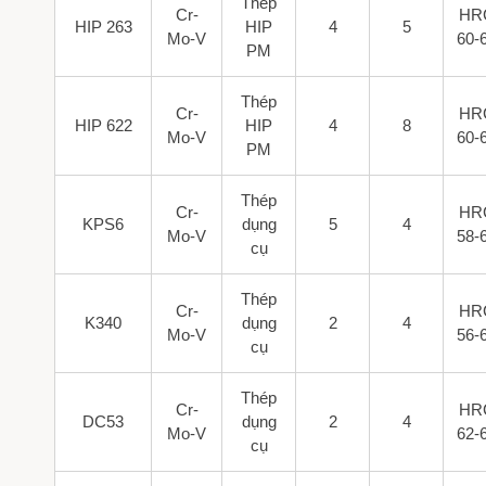
Thép
Cr-
HR
HIP 263
HIP
4
5
Mo-V
60-
PM
Thép
Cr-
HR
HIP 622
HIP
4
8
Mo-V
60-
PM
Thép
Cr-
HR
KPS6
dụng
5
4
Mo-V
58-
cụ
Thép
Cr-
HR
K340
dụng
2
4
Mo-V
56-
cụ
Thép
Cr-
HR
DC53
dụng
2
4
Mo-V
62-
cụ