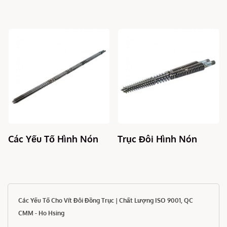
n
Trục Đôi Hình Nón
Các Yếu Tố Trục Đôi
Các Yếu Tố Cho Vít Đôi Đồng Trục | Chất Lượng ISO 9001, QC
CMM - Ho Hsing