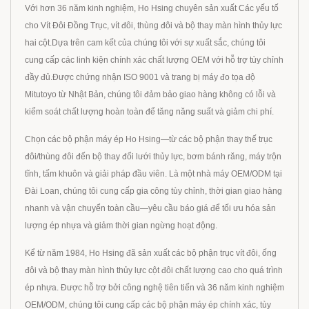
Với hơn 36 năm kinh nghiệm, Ho Hsing chuyên sản xuất Các yếu tố
cho Vít Đôi Đồng Trục, vít đôi, thùng đôi và bộ thay màn hình thủy lực
hai cột.Dựa trên cam kết của chúng tôi với sự xuất sắc, chúng tôi
cung cấp các linh kiện chính xác chất lượng OEM với hỗ trợ tùy chỉnh
đầy đủ.Được chứng nhận ISO 9001 và trang bị máy đo tọa độ
Mitutoyo từ Nhật Bản, chúng tôi đảm bảo giao hàng không có lỗi và
kiểm soát chất lượng hoàn toàn để tăng năng suất và giảm chi phí.
Chọn các bộ phận máy ép Ho Hsing—từ các bộ phận thay thế trục
đôi/thùng đôi đến bộ thay đổi lưới thủy lực, bơm bánh răng, máy trộn
tĩnh, tấm khuôn và giải pháp đầu viên. Là một nhà máy OEM/ODM tại
Đài Loan, chúng tôi cung cấp gia công tùy chỉnh, thời gian giao hàng
nhanh và vận chuyển toàn cầu—yêu cầu báo giá để tối ưu hóa sản
lượng ép nhựa và giảm thời gian ngừng hoạt động.
Kể từ năm 1984, Ho Hsing đã sản xuất các bộ phận trục vít đôi, ống
đôi và bộ thay màn hình thủy lực cột đôi chất lượng cao cho quá trình
ép nhựa. Được hỗ trợ bởi công nghệ tiên tiến và 36 năm kinh nghiệm
OEM/ODM, chúng tôi cung cấp các bộ phận máy ép chính xác, tùy