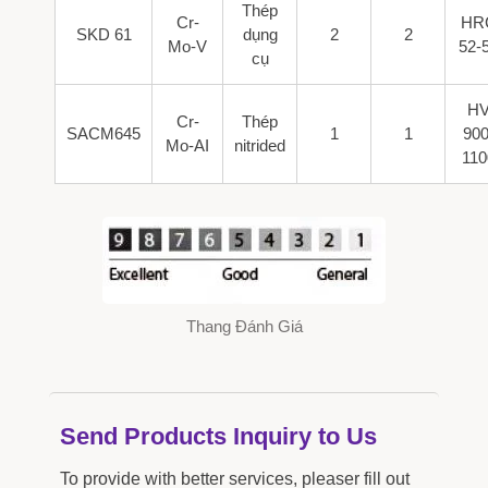
Thép
Cr-
HR
SKD 61
dụng
2
2
Mo-V
52-
cụ
H
Cr-
Thép
SACM645
1
1
900
Mo-AI
nitrided
110
Thang Đánh Giá