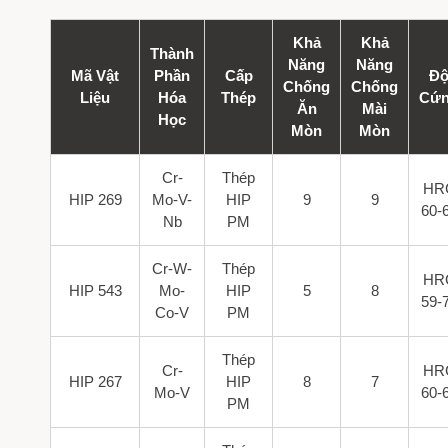
Khả
Khả
Thành
Năng
Năng
Mã Vật
Phần
Cấp
Đ
Chống
Chống
Liệu
Hóa
Thép
Cứ
Ăn
Mài
Học
Mòn
Mòn
Cr-
Thép
HR
HIP 269
Mo-V-
HIP
9
9
60-
Nb
PM
Cr-W-
Thép
HR
HIP 543
Mo-
HIP
5
8
59-
Co-V
PM
Thép
Cr-
HR
HIP 267
HIP
8
7
Mo-V
60-
PM