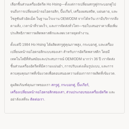
เลือกชิ้นส่วนเครื่องอัดรีด Ho Hsing—ตั้งแต่การเปลี่ยนสกรูคู่/กระบอกคู่ไป
จนถึงการเปลี่ยนหน้าจอไฮดรอลิก, ปั๊มเกียร์, เครื่องผสมสถิต, แผ่นตาย, และ
โซลูชันหัวอัดเม็ด ในฐานะโรงงาน OEM/ODM จากไต้หวัน เรามีบริการกลึง
ตามสั่ง, เวลานำที่รวดเร็ว, และการจัดส่งทั่วโลก—ขอใบเสนอราคาเพื่อเพิ่ม
ประสิทธิภาพการผลิตพลาสติกและลดเวลาหยุดทำงาน.
ตั้งแต่ปี 1984 Ho Hsing ได้ผลิตสกรูคู่คุณภาพสูง, กระบอกคู่, และเครื่อง
เปลี่ยนหน้าจอไฮดรอลิกแบบสองเสา สำหรับการอัดรีดพลาสติก โดยมี
เทคโนโลยีที่ทันสมัยและประสบการณ์ OEM/ODM มากว่า 36 ปี เราจัดส่ง
ชิ้นส่วนเครื่องอัดรีดที่มีความแม่นยำ, การปรับแต่งเต็มรูปแบบ, และการ
ควบคุมคุณภาพที่เข้มงวดเพื่อตอบสนองความต้องการการผลิตที่เข้มงวด.
ดูผลิตภัณฑ์คุณภาพของเรา
สกรูคู่
,
กระบอกคู่
,
ปั๊มเกียร์
,
เครื่องเปลี่ยนหน้าจอไฮดรอลิกสองเสา
,
ส่วนประกอบของเครื่องอัดรีด
และ
อย่าลังเลที่จะ
ติดต่อเรา
.