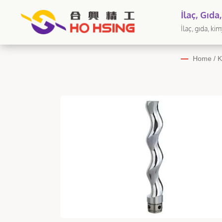
İlaç, Gıd
Endüstril
İlaç, gıda, ki
uygulanabilir
Home
/
K