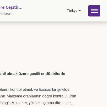
re Çeşitli
Türkçe
ın olarak
dahil olmak üzere çeşitli endüstrilerde
erini kontrol etmek ve hassas bir şekilde
lanır. Malzeme oranlarının doğru kontrolü, ürün
 Hsing's Mikserler, yüksek aşınma direncine,