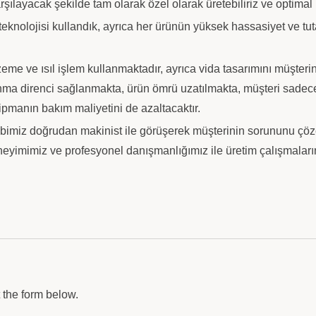
ı karşılayacak şekilde tam olarak özel olarak üretebiliriz ve optima
eknolojisi kullandık, ayrıca her ürünün yüksek hassasiyet ve tut
e ve ısıl işlem kullanmaktadır, ayrıca vida tasarımını müşterin
ınma direnci sağlanmakta, ürün ömrü uzatılmakta, müşteri sade
anın bakım maliyetini de azaltacaktır.
miz doğrudan makinist ile görüşerek müşterinin sorununu çözebil
eyimimiz ve profesyonel danışmanlığımız ile üretim çalışmaları