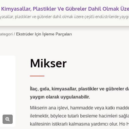
a, Kimyasallar, Plastikler Ve Gübreler Dahil Olmak Üze
erde Yaygın Olarak Uygulanabilir.
myasallar, plastikler ve gübreler dahil olmak üzere çeşitli endüstrilerde yayg
. | Tayvan Fabrikası, Doğrudan Tedarik - Ho Hsing
ategori
/
Ekstrüder Için İşleme Parçaları
Mikser
İlaç, gıda, kimyasallar, plastikler ve gübreler 
yaygın olarak uygulanabilir.
Mikserin ana işlevi, hammadde veya katkı maddel
iletmektir, böylece tutarlı besleme hacimleri sağ
kalitesinin istikrarlı kalmasına yardımcı olur. Ho