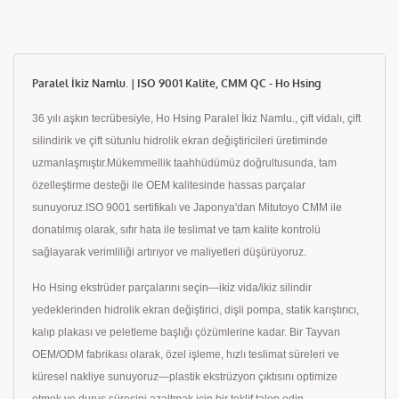
Paralel İkiz Namlu. | ISO 9001 Kalite, CMM QC - Ho Hsing
36 yılı aşkın tecrübesiyle, Ho Hsing Paralel İkiz Namlu., çift vidalı, çift
silindirik ve çift sütunlu hidrolik ekran değiştiricileri üretiminde
uzmanlaşmıştır.Mükemmellik taahhüdümüz doğrultusunda, tam
özelleştirme desteği ile OEM kalitesinde hassas parçalar
sunuyoruz.ISO 9001 sertifikalı ve Japonya'dan Mitutoyo CMM ile
donatılmış olarak, sıfır hata ile teslimat ve tam kalite kontrolü
sağlayarak verimliliği artırıyor ve maliyetleri düşürüyoruz.
Ho Hsing ekstrüder parçalarını seçin—ikiz vida/ikiz silindir
yedeklerinden hidrolik ekran değiştirici, dişli pompa, statik karıştırıcı,
kalıp plakası ve peletleme başlığı çözümlerine kadar. Bir Tayvan
OEM/ODM fabrikası olarak, özel işleme, hızlı teslimat süreleri ve
küresel nakliye sunuyoruz—plastik ekstrüzyon çıktısını optimize