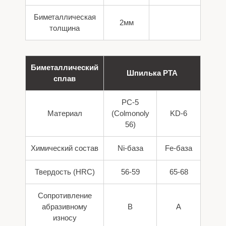
Биметаллическая
2мм
толщина
Биметаллический
Шпилька PTA
сплав
PC-5
Материал
(Colmonoly
KD-6
56)
Химический состав
Ni-база
Fe-база
Твердость (HRC)
56-59
65-68
Сопротивление
абразивному
B
A
износу