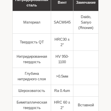
Винт
Замечание
сталь
Daido,
Материал
SACM645
Sanyo
(Япония)
HRC30 ±
Твердость QT
2°
Нитридированная
HV 950-
твердость
1100
Глубина
>0.5мм
нитридного слоя
Шероховатость
Ra 0.4um
Биметаллическая
HRC 60 ±
Вставной
твердость
2°