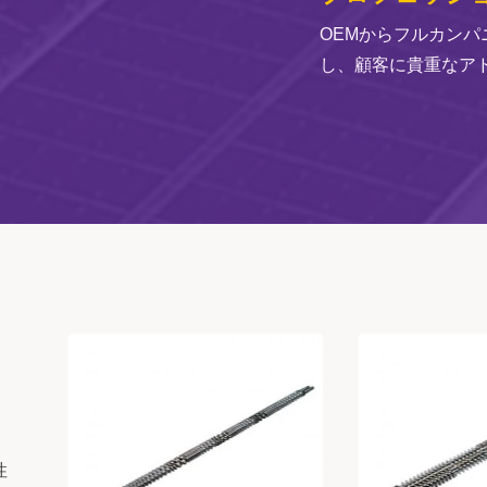
OEMからフルカン
し、顧客に貴重なア
性