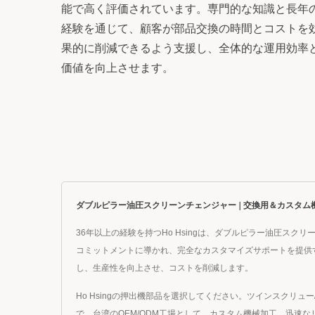
能で高く評価されています。専門的な知識と長年
経験を通じて、顧客が部品交換の時間とコストを
果的に削減できるよう支援し、全体的な運用効率
価値を向上させます。
ンバレル要素
カウンターローテイティン
ツインバレル
ダブルピラー油圧スクリーンチェンジャー | 交換用＆カスタム機械加工
36年以上の経験を持つHo Hsingは、ダブルピラー油圧
コミットメントに導かれ、完全なカスタマイズサポートを提供す
し、生産性を向上させ、コストを削減します。
Ho Hsingの押出機部品を選択してください。ツインスク
で。台湾のOEM/ODM工場として、カスタム機械加工、迅