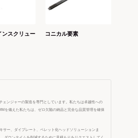
ンスクリュー
コニカル要素
コニカ
ーンチェンジャーの製造を専門としています。私たちは卓越性への
CMMを備えた私たちは、ゼロ欠陥の納品と完全な品質管理を確保
的ミキサー、ダイプレート、ペレット化ヘッドソリューションま
し、ダウンタイムを削減するために見積もりをリクエストしてく