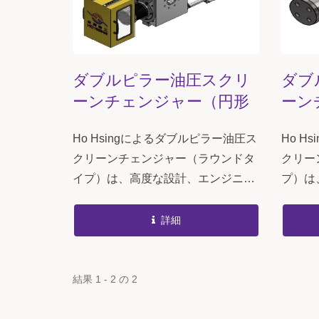
ダブルピラー油圧スクリ
ダブ
ーンチェンジャー（円形
ーン
タイプ）
グタ
Ho Hsingによるダブルピラー油圧ス
Ho H
クリーンチェンジャー（ラウンドタ
クリー
イプ）は、高度な設計、エンジニア
プ）は
リング分析技術、高性能材料を必要
ング分
とするだけでなく、プロフェッショ
するだ
詳細
ナルな精密加工技術と厳格な品質管
ルな精
理手法も要求します。...
手法も要
結果 1 - 2 の 2