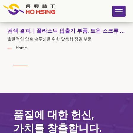
검색 결과: | 플라스틱 압출기 부품: 트윈 스크류,
트윈 배럴, 유압 스크린 체인저 - Ho Hsing
효율적인 압출 솔루션을 위한 맞춤형 정밀 부품.
Home
품질에 대한 헌신,
가치를 창출합니다.