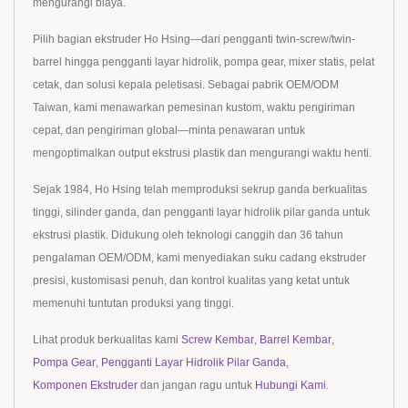
mengurangi biaya.
Pilih bagian ekstruder Ho Hsing—dari pengganti twin-screw/twin-
barrel hingga pengganti layar hidrolik, pompa gear, mixer statis, pelat
cetak, dan solusi kepala peletisasi. Sebagai pabrik OEM/ODM
Taiwan, kami menawarkan pemesinan kustom, waktu pengiriman
cepat, dan pengiriman global—minta penawaran untuk
mengoptimalkan output ekstrusi plastik dan mengurangi waktu henti.
Sejak 1984, Ho Hsing telah memproduksi sekrup ganda berkualitas
tinggi, silinder ganda, dan pengganti layar hidrolik pilar ganda untuk
ekstrusi plastik. Didukung oleh teknologi canggih dan 36 tahun
pengalaman OEM/ODM, kami menyediakan suku cadang ekstruder
presisi, kustomisasi penuh, dan kontrol kualitas yang ketat untuk
memenuhi tuntutan produksi yang tinggi.
Lihat produk berkualitas kami
Screw Kembar
,
Barrel Kembar
,
Pompa Gear
,
Pengganti Layar Hidrolik Pilar Ganda
,
Komponen Ekstruder
dan jangan ragu untuk
Hubungi Kami
.