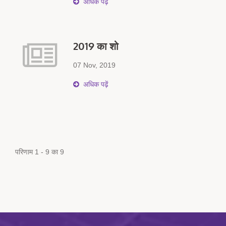
अधिक पढ़ें
एक बड़ी सफलता साबित हुई, जिसने जापान,
दक्षिण पूर्व एशिया और यूरोप में संभावित भागीदारों
और एजेंटों से मजबूत रुचि उत्पन्न की। निरंतर
2019 का शो
पूछताछ और现场 वार्ताओं के साथ, संयुक्त
07 Nov, 2019
प्रदर्शन ने दोनों ब्रांडों की वैश्विक बाजार में
दृश्यता को प्रभावी ढंग से बढ़ाया, नए
अधिक पढ़ें
व्यावसायिक अवसरों और आपसी विकास के लिए
रास्ता प्रशस्त किया।
परिणाम 1 - 9 का 9