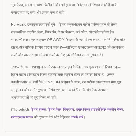
सुसज्जित, हम शून्य-खामी डिलीवरी और पूर्ण गुणवत्ता नियंत्रण सुनिश्चित करते हैं ताकि
उत्पादकता बढ़ सके और लागत कम हो सके।
Ho Hsing एक्सट्रूडर पार्ट्स चुनें—ट्विन-स्क्रू/ट्विन-बारेल प्रतिस्थापन से लेकर
हाइड्रोलिक स्क्रीन चेंजर, गियर पंप, स्थिर मिक्सर, डाई प्लेट, और पेलेटाइजिंग हेड
समाधानों तक। एक ताइवान OEM/ODM फैक्ट्री के रूप में, हम कस्टम मशीनिंग, तेज लीड
टाइम, और वैश्विक शिपिंग प्रदान करते हैं—प्लास्टिक एक्सट्रूज़न आउटपुट को अनुकूलित
करने और डाउनटाइम को कम करने के लिए एक कोटेशन का अनुरोध करें।
1984 से, Ho Hsing ने प्लास्टिक एक्सट्रूज़न के लिए उच्च गुणवत्ता वाले ट्विन-स्क्रू,
ट्विन-बारल और डबल-पिलर हाइड्रोलिक स्क्रीन चेंजर का निर्माण किया है। उन्नत
तकनीक और 36 वर्षों के OEM/ODM अनुभव के साथ, हम सटीक एक्सट्रूडर भाग, पूर्ण
अनुकूलन और कठोर गुणवत्ता नियंत्रण प्रदान करते हैं ताकि मांगलिक उत्पादन
आवश्यकताओं को पूरा किया जा सके।
हम products
ट्विन स्क्रू
,
ट्विन बैरल
,
गियर पंप
,
डबल पिलर हाइड्रोलिक स्क्रीन चेंजर
,
एक्सट्रूडर घटक
की गुणवत्ता देखें और बेझिझक
संपर्क करें
।