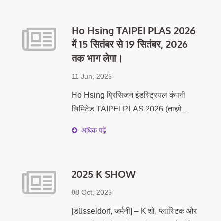
Ho Hsing TAIPEI PLAS 2026
में 15 सितंबर से 19 सितंबर, 2026
तक भाग लेगा।
11 Jun, 2025
Ho Hsing प्रिसिजन इंडस्ट्रियल कंपनी
लिमिटेड TAIPEI PLAS 2026 (ताइपे
अंतरराष्ट्रीय प्लास्टिक और रबर उद्योग
अधिक पढ़ें
प्रदर्शनी) में 15 सितंबर से 19 सितंबर, 2026
तक भाग लेगी। हम आपको हमारे बूथ K1101,
ताइपे नांगांग प्रदर्शनी केंद्र, हॉल 1 में आने के
2025 K SHOW
लिए गर्मजोशी से आमंत्रित करते हैं। इस
प्रदर्शनी में, हम प्लास्टिक एक्सट्रूज़न उपकरण
08 Oct, 2025
के लिए प्रमुख घटकों की एक श्रृंखला प्रदर्शित
[डüsseldorf, जर्मनी] – K शो, प्लास्टिक और
करेंगे, जिसमें एक्सट्रूज़न डाई, सह-घूर्णन ट्विन